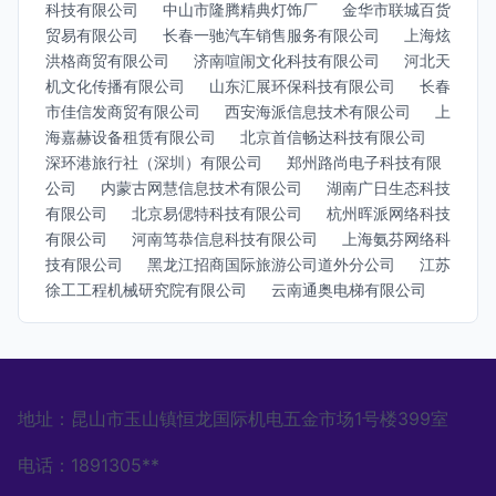
科技有限公司
中山市隆腾精典灯饰厂
金华市联城百货
贸易有限公司
长春一驰汽车销售服务有限公司
上海炫
洪格商贸有限公司
济南喧闹文化科技有限公司
河北天
机文化传播有限公司
山东汇展环保科技有限公司
长春
市佳信发商贸有限公司
西安海派信息技术有限公司
上
海嘉赫设备租赁有限公司
北京首信畅达科技有限公司
深环港旅行社（深圳）有限公司
郑州路尚电子科技有限
公司
内蒙古网慧信息技术有限公司
湖南广日生态科技
有限公司
北京易偲特科技有限公司
杭州晖派网络科技
有限公司
河南笃恭信息科技有限公司
上海氨芬网络科
技有限公司
黑龙江招商国际旅游公司道外分公司
江苏
徐工工程机械研究院有限公司
云南通奥电梯有限公司
地址：昆山市玉山镇恒龙国际机电五金市场1号楼399室
电话：1891305**