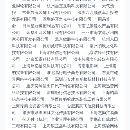
亚脚轮有限公司
杭州垂直互动科技有限公司
天气预
报
常州兴海装饰工程有限公司
深圳六六顺微车汇投资
发展有限公司
深圳盛开之光科技有限公司
周易算
命
日照星冠橡塑制品有限公司
湖南弘景源农产品有限
公司
金华汇邸装饰工程有限公司
三亚市海棠湾水稻国
家公园开发有限公司
北京敏鹏科技有限公司
杭州东田
科技有限公司
昆明臧培科技有限公司
常州初欣文化科
技有限公司
上海滔绘信息有限公司
北京洁婷科技有限
公司
北京阳贵科技有限公司
汉中伟曦文化传媒有限公
司
上海犀亿信息科技有限公司
海南电影网
上海震
豹实业有限公司
淮北易行电子商务有限公司
东莞市乾
景网络科技有限公司
深圳市友才泰塑胶新材料科技有限
公司
重庆昊珅进出口汽车销售有限公司
上海康迅蕾网
络科技有限公司
深圳融行信息技术有限公司
上海帕蓉
信息科技有限公司
陕西红蚂蚁建筑装饰工程有限公司
上海怿秦投资咨询有限公司
合肥腾跃飞信息科技有限公
司
肇庆市鼎湖国脉文化传播有限公司
上海杰拗贸易商
行
亿闪付（杭州）企业管理有限公司
娄底市自成建筑
工程有限公司
上海漠芷鑫科技有限公司
上海殇喻网络